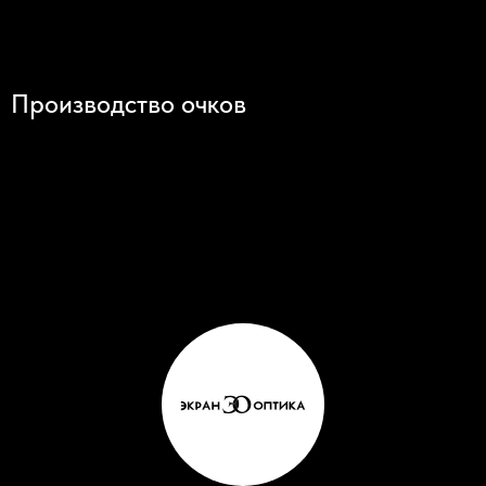
Производство очков
© 2024 ЭКРАН ОПТИКА
ПОКУПАТЕЛЯМ
ПРОГРАММА ЛОЯЛЬНОСТИ
ДОКУМЕНТАЦИЯ
ПОЛЬЗОВАТЕЛЬСКОЕ СОГЛАШЕНИЕ
ПОЛИТИКА КОНФИДЕНЦИАЛЬНОСТИ
ЖАЛОБЫ И ПРЕДЛОЖЕНИЯ
Согласие на обработку персональных данных
ПОСЕТИТЕЛЯМ
ВАКАНСИИ
ПРАВИЛА ЭКСПЛУАТАЦИИ