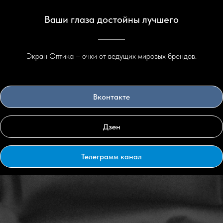
САЛОНЫ ЭКРАН ОПТИКА
Ваши глаза достойны лучшего
КОНТАКТЫ
Экран Оптика – очки от ведущих мировых брендов.
+7 (495) 545 06 09
+7 (495) 921 21 21
Вконтакте
КОНТРОЛЬ КАЧЕСТВА:
С 10:00 ДО 18:00
+7 (915) 201 09 21
Дзен
Телеграмм канал
WHATSAPP
LUXURY КОЛЛЕКЦИИ
+7 965 114-88-81
OUTLET КОЛЛЕКЦИИ
+7 989 591-80-00