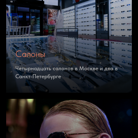
Салоны
Четырнадцать салонов в Москве и два в
Санкт-Петербурге
О нас
В салонах сети «Экран Оптика» Вы сможете
купить очки, которые подчеркнут ваш стиль и
индивидуальность. Грамотные специалисты
подберут очки, которые подчеркнут достоинства