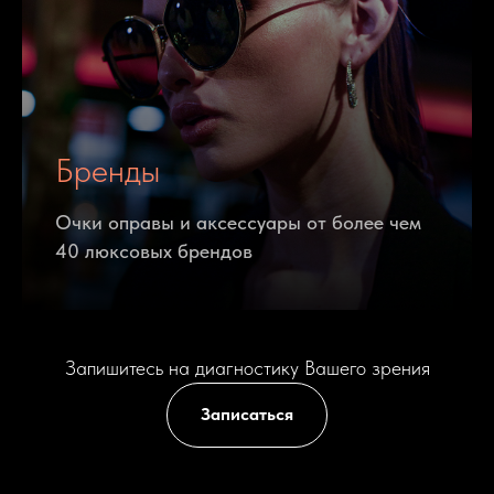
и скроют недостатки. Наша сеть не имеет
аналогов не только в России, но и за рубежом.
Уникальный подбор ювелирных брендов
удовлетворит вкус самого взыскательного
клиента. Наши клиенты видят и выглядят лучше!
Бренды
Очки оправы и аксессуары от более чем
40 люксовых брендов
Услуги
Запишитесь на диагностику Вашего зрения
Записаться