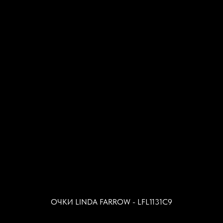
ДОКУМЕНТАЦИЯ
ПОЛЬЗОВАТЕЛЬСКОЕ СОГЛАШЕНИЕ
ПОЛИТИКА КОНФИДЕНЦИАЛЬНОСТИ
ЖАЛОБЫ И ПРЕДЛОЖЕНИЯ
Согласие на обработку персональных данных
ПОСЕТИТЕЛЯМ
ВАКАНСИИ
ПРАВИЛА ЭКСПЛУАТАЦИИ
САЛОНЫ ЭКРАН ОПТИКА
КОНТАКТЫ
+7 (495) 545 06 09
ОЧКИ LINDA FARROW - LFL1131C9
+7 (495) 921 21 21
КОНТРОЛЬ КАЧЕСТВА: