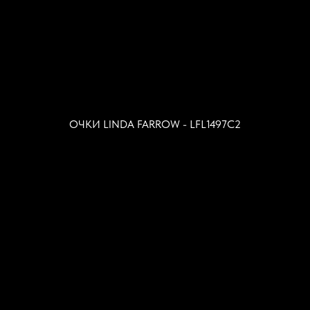
ОЧКИ LINDA FARROW - LFL1497C2
© 2024 ЭКРАН ОПТИКА
ПОКУПАТЕЛЯМ
ПРОГРАММА ЛОЯЛЬНОСТИ